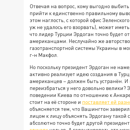
Отвечая на вопрос, кому выгодно выбить
прийти к единственно правильному выв
этом наглость, с которой офис Зеленског
уж не удалось его взорвать), может имет
что лидер Турции Эрдоган точно будет от
американцами. Неслучайно же авторств
газотранспортной системы Украины в мо
г-н Макфол.
Но поскольку президент Эрдоган не намер
активно реализует идею создания в Турци
американцев – должен быть устранён. И 
переизбраться у него довольно велики? 
поведении Киева по отношению к Анкаре,
стоит на её стороне и
поставляет ей разн
объясняется тем, что Вашингтон заверил 
лицом к лицу объяснять Эрдогану такой с
абсолютно точно будет другой президент
случаях
нельзя. А гарантировать это можн