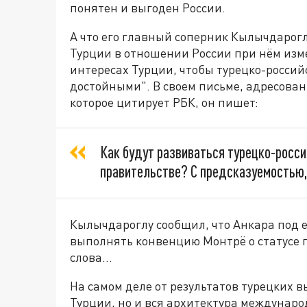
понятен и выгоден России.
А что его главный соперник Кылычдарогл
Турции в отношении России при нём изме
интересах Турции, чтобы турецко-росси
достойными". В своем письме, адресован
которое цитирует РБК, он пишет:
Как будут развиваться турецко-росс
правительстве? С предсказуемостью,
Кылычдароглу сообщил, что Анкара под 
выполнять конвенцию Монтрё о статусе 
слова…
На самом деле от результатов турецких в
Турции, но и вся архитектура междунар