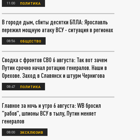
11:00
ПОЛИТИКА
В городе дым, сбиты десятки БПЛА: Ярославль
пережил мощную атаку ВСУ - ситуация в регионах
08:56
ОБЩЕСТВО
Сводка с фронтов СВО 6 августа: Так вот зачем
Путин срочно начал ротацию генералов. Наши в
Орехове. Заход в Славянск и штурм Чернигова
08:47
ПОЛИТИКА
Главное за ночь и утро 6 августа: WB бросил
"рабов", шпионы ВСУ в тылу, Путин меняет
генералов
08:00
ЭКСКЛЮЗИВ