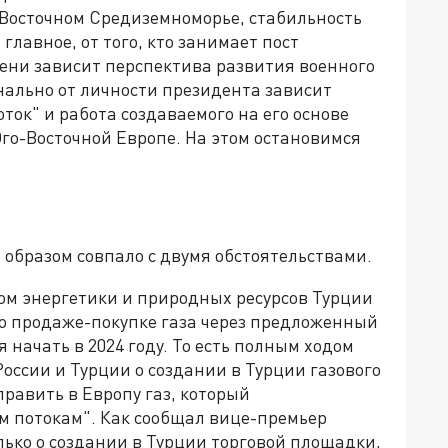
 Восточном Средиземноморье, стабильность
главное, от того, кто занимает пост
пени зависит перспектива развития военного
онально от личности президента зависит
ток" и работа создаваемого на его основе
Юго-Восточной Европе. На этом остановимся
образом совпало с двумя обстоятельствами.
ом энергетики и природных ресурсов Турции
по продаже-покупке газа через предложенный
 начать в 2024 году. То есть полным ходом
ссии и Турции о создании в Турции газового
править в Европу газ, который
м потокам". Как сообщал вице-премьер
лько о создании в Турции торговой площадки,