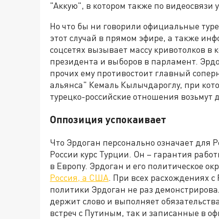
"Аккую", в котором также по видеосвязи
Но что бы ни говорили официальные туре
этот случай в прямом эфире, а также и
соцсетях вызывает массу кривотолков в
президента и выборов в парламент. Эрдо
прочих ему противостоит главный сопер
альянса" Кемаль Кылычдароглу, при кот
турецко-российские отношения возьмут д
Оппозиция успокаивает
Что Эрдоган персонально означает для Р
России курс Турции. Он – гарантия работ
в Европу. Эрдоган и его политическое о
Россия, а США
. При всех расхождениях с
политики Эрдоган не раз демонстрировал
держит слово и выполняет обязательства,
встреч с Путиным, так и записанные в о