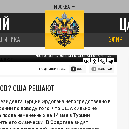
МОСКВА
ИЙ
Ц
АЛИТИКА
ЭФИР
ФОТО: BORIS ROESSLER/GLOBALLООKPRESS
ПОДПИШИТЕСЬ:
РОВ? США РЕШАЮТ
резидента Турции Эрдогана непосредственно в
ений по поводу того, что США сильно не
 после намеченных на 14 мая в Турции
ть его физически. В Эрдогане видят
турецких отношений, которые отличаются