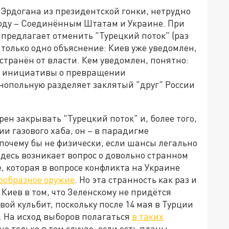
 Эрдогана из президентской гонки, нетрудно
оду – Соединённым Штатам и Украине. При
о предлагает отменить "Турецкий поток" (раз
ь только одно объяснение: Киев уже уведомлен,
странён от власти. Кем уведомлен, понятно:
о инициативы о превращении
нопольную разделяет заклятый "друг" России
ен закрывать "Турецкий поток" и, более того,
и газового хаба, он – в парадигме
почему бы не физически, если шансы легально
Здесь возникает вопрос о довольно странном
 которая в вопросе конфликта на Украине
ообразное оружие
. Но эта странность как раз и
Киев в том, что Зеленскому не придётся
вой кульбит, поскольку после 14 мая в Турции
. На исход выборов полагаться
в таких
о только в том случае, если есть планы