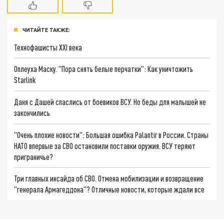
ЧИТАЙТЕ ТАКЖЕ:
Технофашисты XXI века
Оплеуха Маску. "Пора снять белые перчатки": Как уничтожить
Starlink
Даня с Дашей спаслись от боевиков ВСУ. Но беды для малышей не
закончились
"Очень плохие новости": Большая ошибка Palantir в России. Страны
НАТО впервые за СВО остановили поставки оружия. ВСУ теряют
приграничье?
Три главных инсайда об СВО. Отмена мобилизации и возвращение
"генерала Армагеддона"? Отличные новости, которые ждали все