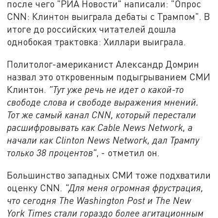
после чего "РИА Новости" написали: "Опрос
CNN: Клинтон выиграла дебаты с Трампом". В
итоге до российских читателей дошла
однобокая трактовка: Хиллари выиграла.
Политолог-американист Александр Домрин
назвал это откровенным подыгрыванием СМИ
Клинтон.
"Тут уже речь не идет о какой-то
свободе слова и свободе выражения мнений.
Тот же самый канал
CNN
, который перестали
расшифровывать как
Cable
News
Network
, а
начали как
Clinton
News
Network
, дал Трампу
только 38 процентов"
, - отметил он.
Большинство западных СМИ тоже подхватили
оценку CNN.
"Для меня огромная фрустрация,
что сегодня
The
Washington
Post
и
The
New
York
Times
стали гораздо более агитационным