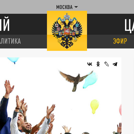
МОСКВА
ИЙ
Ц
АЛИТИКА
ЭФИР