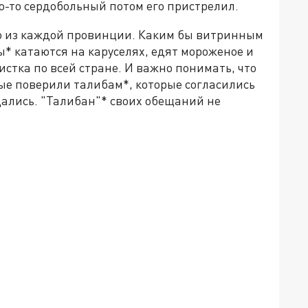
о-то сердобольный потом его пристрелил.
но из каждой провинции. Каким бы витринным
ы* катаются на каруселях, едят мороженое и
чистка по всей стране. И важно понимать, что
ые поверили талибам*, которые согласились
дались. "Талибан"* своих обещаний не