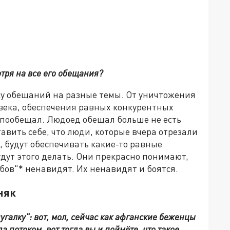
отря на все его обещания?
у обещаний на разные темы. От уничтожения
века, обеспечения равных конкурентных
о пообещал. Людоед обещал больше не есть
авить себе, что люди, которые вчера отрезали
, будут обеспечивать какие-то равные
дут этого делать. Они прекрасно понимают,
бов"* ненавидят. Их ненавидят и боятся.
няк
угалку": вот, мол, сейчас как афганские беженцы
а потоком, вот тогда вы и поймёте, что такое