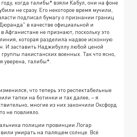
6 году, когда талибы* взяли Кабул, они на фоне
били не сразу. Его некоторое время мучили,
власти подписал бумагу о признании границ
Дюранда" в качестве официальной и
 в Афганистане не признают, поскольку это
линия, которая разделила надвое исконную
н. И заставить Наджибуллу любой ценой
 группы пакистанских военных. Так что ясно,
я уверена, талибы*.
 изменился, что теперь это респектабельные
или тапки на ботинки и так далее, – я
йствительно, многие из них закончили Оксфорд
что не повлияло.
ачальника полиции провинции Логар
тавили умирать на палящем солнце. Всё