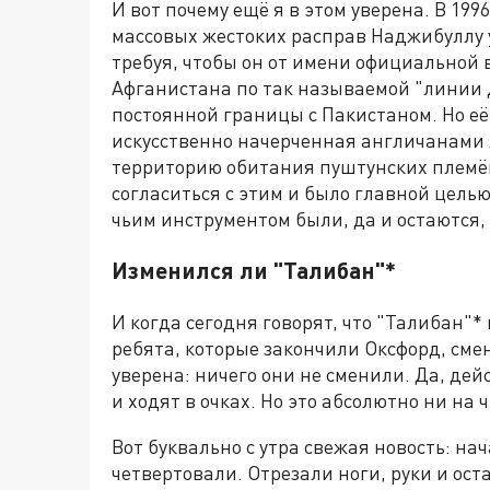
И вот почему ещё я в этом уверена. В 199
массовых жестоких расправ Наджибуллу у
требуя, чтобы он от имени официальной 
Афганистана по так называемой "линии 
постоянной границы с Пакистаном. Но её
искусственно начерченная англичанами 
территорию обитания пуштунских племё
согласиться с этим и было главной целью
чьим инструментом были, да и остаются, 
Изменился ли "Талибан"*
И когда сегодня говорят, что "Талибан"*
ребята, которые закончили Оксфорд, смен
уверена: ничего они не сменили. Да, де
и ходят в очках. Но это абсолютно ни на 
Вот буквально с утра свежая новость: н
четвертовали. Отрезали ноги, руки и ос