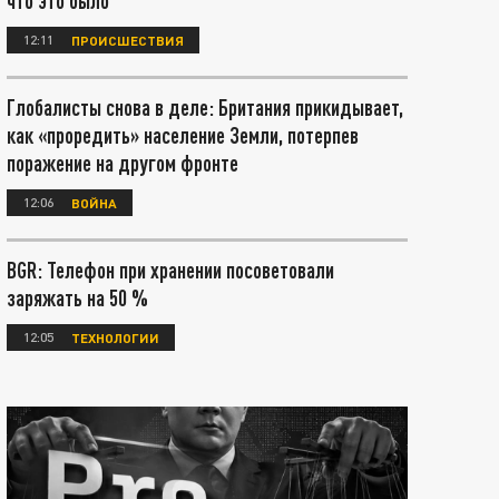
что это было
12:11
ПРОИСШЕСТВИЯ
Глобалисты снова в деле: Британия прикидывает,
как «проредить» население Земли, потерпев
поражение на другом фронте
12:06
ВОЙНА
BGR: Телефон при хранении посоветовали
заряжать на 50 %
12:05
ТЕХНОЛОГИИ