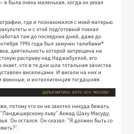
– я была очень маленькая, когда он уехал
тографии, где и познакомился с моей матерью.
акультеты и с этой подготовкой поехал
работал там до последних дней, даже до
сентября 1996 года был замучен талибами*
вка, деятельность которой запрещена на
естокую расправу над Наджибуллой, его
знает, что в те дни шла тотальная зачистка
уставлен виселицами. И висели на них и
и военные, и интеллигенция тогдашняя.
ДАРЬЯ МИТИНА. ФОТО: АГН "МОСКВА"
оже, потому что он не захотел никуда бежать.
 "Панджшерскому льву" Ахмад Шаху Масуду,
зья. Он остался. Он сказал: "Я должен быть со
ывать?".