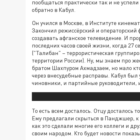
пообщаться практически так и не успели 
обратно в Кабул.
Он учился в Москве, в Институте кинема
Закончил режиссёрский и операторский ф
создавать афганское телевидение. И про
последних часов своей жизни, когда 27 
("Талибан" – террористическая группиро
территории России). Ну, мы знаем про ж
братом Шахпуром Ахмадзаем, но мало кто 
через внесудебные расправы. Кабул был 
чиновники, и партийные руководители, 
То есть всем досталось. Отцу досталось т
Ему предлагали скрыться в Панджшер, к
как это сделали многие его коллеги и дру
своим народом. Кто будет новости показ