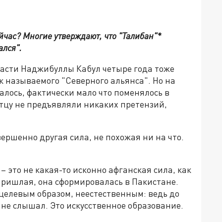
ейчас? Многие утверждают, что "Талибан"*
ался".
ласти Наджибуллы Кабул четыре года тоже
к называемого "Северного альянса". Но на
лось, фактически мало что поменялось в
отцу не предъявляли никаких претензий,
вершенно другая сила, не похожая ни на что.
– это не какая-то исконно афганская сила, как
 пришлая, она сформировалась в Пакистане.
целевым образом, неестественным: ведь до
 не слышал. Это искусственное образование.