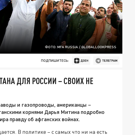
ФОТО: MFA RUSSIA / GLOBALLOOKPRESS
ПОДПИШИТЕСЬ:
ТАНА ДЛЯ РОССИИ – СВОИХ НЕ
заводы и газопроводы, американцы –
ганскими корнями Дарья Митина подробно
ра правду об афганских войнах.
ется. В политике – с самых что ни на есть