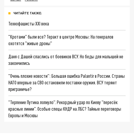
ЧИТАЙТЕ ТАКЖЕ:
Технофашисты XXI века
"Кротами" были все? Теракт в центре Москвы: На генералов
охотятся "живые дроны"
Даня с Дашей спаслись от боевиков ВСУ. Но беды для малышей не
закончились
"Очень плохие новости": Большая ошибка Palantir в России. Страны
НАТО впервые за СВО остановили поставки оружия. ВСУ теряют
приграничье?
"Терпение Путина лопнуло". Рекордный удар по Киеву "пересёк
красные линии". Особые спецы КНДР на ЛБС? Тайные переговоры
Европы и Москвы