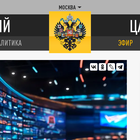
МОСКВА
ИЙ
Ц
АЛИТИКА
ЭФИР