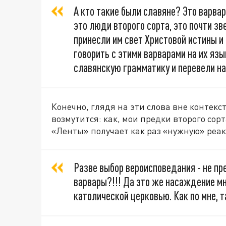
А кто такие были славяне? Это варва
это люди второго сорта, это почти зв
принесли им свет Христовой истины и
говорить с этими варварами на их язы
славянскую грамматику и перевели на
Конечно, глядя на эти слова вне контекс
возмутится: как, мои предки второго сор
«Ленты» получает как раз «нужную» реа
Разве выбор вероисповедания - не пр
варвары?!!! Да это же насаждение мн
католической церковью. Как по мне, 