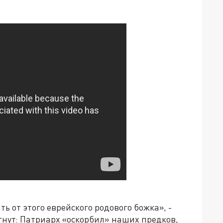
ь от этого еврейского родового божка», -
игнут: Патриарх «оскорбил» наших предков,