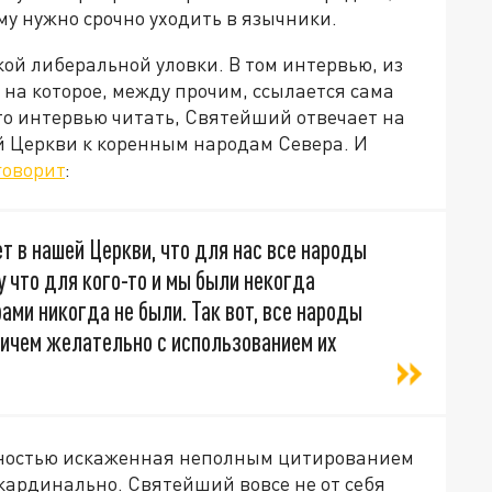
му нужно срочно уходить в язычники.
ой либеральной уловки. В том интервью, из
 на которое, между прочим, ссылается сама
это интервью читать, Святейший отвечает на
й Церкви к коренным народам Севера. И
говорит
:
т в нашей Церкви, что для нас все народы
у что для кого-то и мы были некогда
ами никогда не были. Так вот, все народы
ричем желательно с использованием их
олностью искаженная неполным цитированием
кардинально. Святейший вовсе не от себя