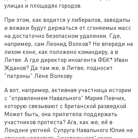
улицах и площадях городов.
При этом, как водится у либералов, заводилы
и вожаки будут держаться от сгоняемых масс
на достаточно безопасном удалении. Где,
например, сам Леонид Волков? Не впереди на
лихом коне, как положено командиру, а в
Литве. А где директор иноагента ФБК* Иван
Жданов? Да там же, в Литве, подносит
"патроны" Лёне Волкову.
А вот, например, активная участница истории
с "отравлением Навального" Мария Певчих,
которую связывают с британской разведкой.
Может быть, она прилетела поддержать
участников протеста? Ага, как же, ей в
Лондоне уютней. Супруга Навального Юлия не
спешит навестить "умирающего" мужа,