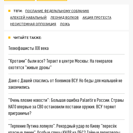
ТЕГИ:
ПОСЛАНИЕ ФЕДЕРАЛЬНОМУ СОБРАНИЮ
АЛЕКСЕЙ НАВАЛЬНЫЙ
ЛЕОНИД ВОЛКОВ
АКЦИЯ ПРОТЕСТА
НЕСИСТЕМНАЯ ОППОЗИЦИЯ
ЛОЖЬ
ЧИТАЙТЕ ТАКЖЕ:
Технофашисты XXI века
"Кротами" были все? Теракт в центре Москвы: На генералов
охотятся "живые дроны"
Даня с Дашей спаслись от боевиков ВСУ. Но беды для малышей не
закончились
"Очень плохие новости": Большая ошибка Palantir в России. Страны
НАТО впервые за СВО остановили поставки оружия. ВСУ теряют
приграничье?
"Терпение Путина лопнуло". Рекордный удар по Киеву "пересёк
красные линии". Особые спецы КНДР на ЛБС? Тайные переговоры