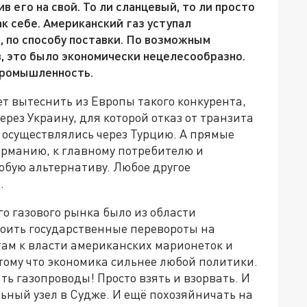
в его на свой. То ли сланцевый, то ли просто
 себе. Американский газ уступал
, по способу поставки. По возможным
ов, это было экономически нецелесообразно.
промышленность.
т вытеснить из Европы такого конкурента,
ерез Украину, для которой отказ от транзита
 осуществлялись через Турцию. А прямые
ерманию, к главному потребителю и
бую альтернативу. Любое другое
.
го газового рынка было из области
роить государственные перевороты на
там к власти американских марионеток и
отому что экономика сильнее любой политики.
ть газопроводы! Просто взять и взорвать. И
ьный узел в Судже. И ещё похозяйничать на