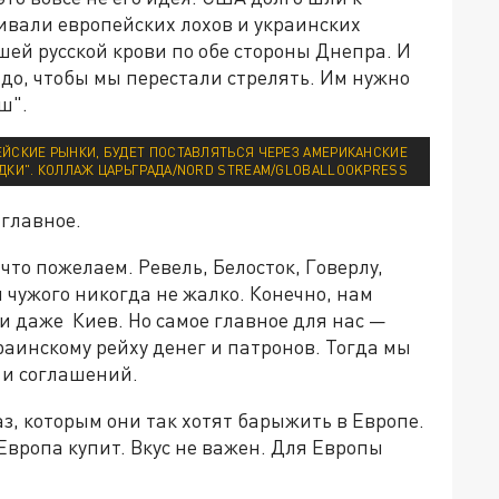
ивали европейских лохов и украинских
ей русской крови по обе стороны Днепра. И
адо, чтобы мы перестали стрелять. Им нужно
ш".
ЕЙСКИЕ РЫНКИ, БУДЕТ ПОСТАВЛЯТЬСЯ ЧЕРЕЗ АМЕРИКАНСКИЕ
ДКИ". КОЛЛАЖ ЦАРЬГРАДА/NORD STREAM/GLOBALLOOKPRESS
 главное.
что пожелаем. Ревель, Белосток, Говерлу,
 чужого никогда не жалко. Конечно, нам
и даже Киев. Но самое главное для нас —
раинскому рейху денег и патронов. Тогда мы
к и соглашений.
газ, которым они так хотят барыжить в Европе.
Европа купит. Вкус не важен. Для Европы