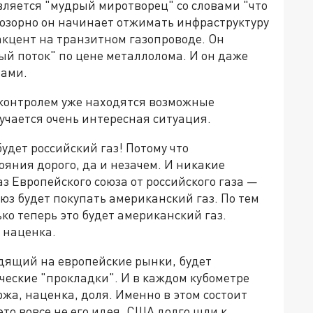
вляется "мудрый миротворец" со словами "что
и озорно он начинает отжимать инфраструктуру
акцент на транзитном газопроводе. Он
й поток" по цене металлолома. И он даже
нами.
м контролем уже находятся возможные
лучается очень интересная ситуация.
будет российский газ! Потому что
ояния дорого, да и незачем. И никакие
з Европейского союза от российского газа —
з будет покупать американский газ. По тем
ько теперь это будет американский газ.
 наценка.
уходящий на европейские рынки, будет
ческие "прокладки". И в каждом кубометре
жа, наценка, доля. Именно в этом состоит
то вовсе не его идея. США долго шли к