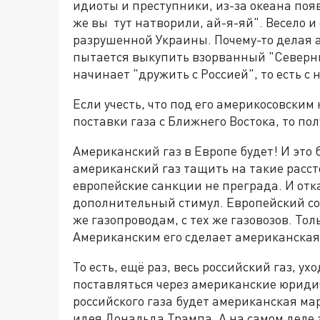
идиоты и преступники, из-за океана поя
же вы тут натворили, ай-я-яй". Весело 
разрушенной Украины. Почему-то делая 
пытается выкупить взорванный "Северны
начинает "дружить с Россией", то есть с 
Если учесть, что под его америкосовски
поставки газа с Ближнего Востока, то по
Американский газ в Европе будет! И это 
американский газ тащить на такие расст
европейские санкции не преграда. И отка
дополнительный стимул. Европейский сою
же газопроводам, с тех же газовозов. Тол
Американским его сделает американская
То есть, ещё раз, весь российский газ, 
поставляться через американские юриди
российского газа будет американская мар
идея Дональда Трампа. А на самом деле э