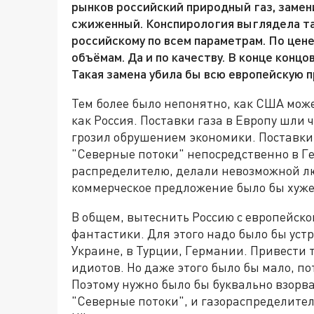
рынков российский природный газ, замени
сжиженный. Конспирология выглядела так
российскому по всем параметрам. По цене
объёмам. Да и по качеству. В конце конц
Такая замена убила бы всю европейскую 
Тем более было непонятно, как США може
как Россия. Поставки газа в Европу шли ч
грозил обрушением экономики. Поставки
"Северные потоки" непосредственно в Г
распределителю, делали невозможной лю
коммерческое предложение было бы хуже
В общем, вытеснить Россию с европейско
фантастики. Для этого надо было бы уст
Украине, в Турции, Германии. Привести 
идиотов. Но даже этого было бы мало, п
Поэтому нужно было бы буквально взорва
"Северные потоки", и газораспределител