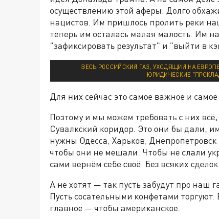
осуществлению этой аферы. Долго обхаж
нацистов. Им пришлось пролить реки наш
теперь им осталась малая малость. Им н
"зафиксировать результат" и "выйти в кэ
ВЕСЬ РОССИЙСКИЙ ГАЗ, УХОДЯЩИЙ НА ЕВРОП
ЮРИДИЧЕСКИЕ "ПРОКЛА
Для них сейчас это самое важное и самое
Поэтому и мы можем требовать с них всё, 
Сувалкский коридор. Это они бы дали, им
нужны Одесса, Харьков, Днепропетровск 
чтобы они не мешали. Чтобы не слали ук
сами вернём себе своё. Без всяких сдело
А не хотят — так пусть забудут про наш 
Пусть сосательными конфетами торгуют. 
главное — чтобы американское.