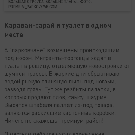
БОЛЬШАЯ СТРОЙКА. БОЛЬШИЕ ПЛАНЫ... ФОТО:
PREMIUM_PARKOVY/VK.COM
Караван-сарай и туалет в одном
месте
А "парковчане" возмущены происходящим
под носом. Мигранты-торговцы ходят в
туалет в рощицу, отделяющую новостройки от
шумной трассы. В жаркие дни сбрызгивают
водой рыжую глиняную пыль под ногами,
разводя грязь. Тут же разбиты палатки, в
которых продают плов, самсу, шаурму.
Высятся штабеля паллет из-под товара,
валяются раскисшие картонные коробки.
Ничего не скажешь, премиум-район!
В местном паблике кипит возмущение: