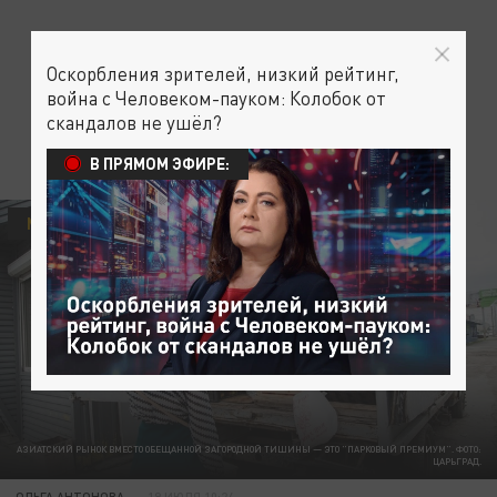
Оскорбления зрителей, низкий рейтинг,
война с Человеком-пауком: Колобок от
скандалов не ушёл?
В ПРЯМОМ ЭФИРЕ:
МИГРАНТЫ
АЗИАТСКИЙ РЫНОК ВМЕСТО ОБЕЩАННОЙ ЗАГОРОДНОЙ ТИШИНЫ — ЭТО "ПАРКОВЫЙ ПРЕМИУМ". ФОТО:
ЦАРЬГРАД.
ОЛЬГА АНТОНОВА
19 ИЮЛЯ 10:24