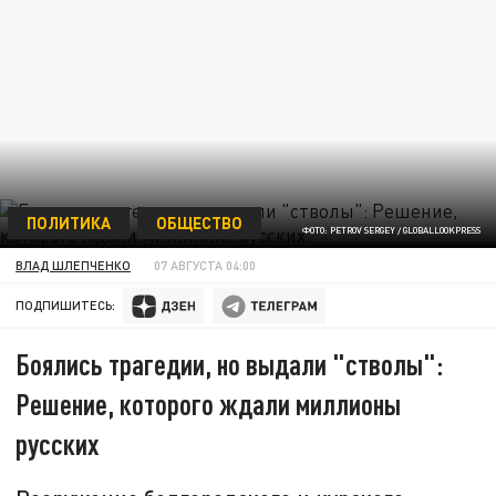
ПОЛИТИКА
ОБЩЕСТВО
ФОТО: PETROV SERGEY / GLОBALLООKPRЕSS
ВЛАД ШЛЕПЧЕНКО
07 АВГУСТА 04:00
ПОДПИШИТЕСЬ:
Боялись трагедии, но выдали "стволы":
Решение, которого ждали миллионы
русских