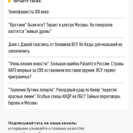
ЧИТАЙТЕ ТАКЖЕ:
Технофашисты XXI века
"Кротами" были все? Теракт в центре Москвы: На генералов
охотятся "живые дроны"
Даня с Дашей спаслись от боевиков ВСУ. Но беды для малышей не
закончились
"Очень плохие новости": Большая ошибка Palantir в России. Страны
НАТО впервые за СВО остановили поставки оружия. ВСУ теряют
приграничье?
"Терпение Путина лопнуло". Рекордный удар по Киеву "пересёк
красные линии". Особые спецы КНДР на ЛБС? Тайные переговоры
Европы и Москвы
Подписывайтесь на наши каналы
и первыми узнавайте о главных новостях