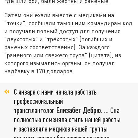
где шли бои, были жертвы и раненые.
Затем они ехали вместе с медиками на
"точки", сообщали тамошним командирам код
и получали полный доступ для получения
"двухсотых" и "трёхсотых" (погибших и
раненых соответственно). За каждого
"раненого или свежего трупа" (цитата), из
которого изымались органы, он получал
надбавку в 170 долларов.
С января с нами начала работать
профессиональный
трансплантолог
Елизабет Дебрю
. ... Она
полностью поменяла стиль нашей работы
и заставляла медиков нашей группы
изымать органы без всякого согласия