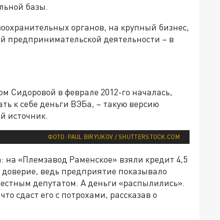
льной базы.
оохранительных органов, на крупный бизнес,
й предпринимательской деятельности – в
ом Сидоровой в феврале 2012-го началась,
ть к себе деньги ВЭБа, – такую версию
ой источник.
ФОТО: PAUL BIRYUKOV / SHUTTERSTOCK.COM
: на «Племзавод Раменское» взяли кредит 4,5
о доверие, ведь предприятие показывало
местным депутатом. А деньги «распылились».
то сдаст его с потрохами, рассказав о