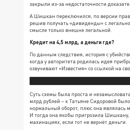
закрыли из-за недостаточности доказате
А Шишкан переключился, по версии прав
решив получать «дивиденды» с легально
смысле только внешне легальной.
Кредит на 4,5 млрд, а деньги где?
По данным следствия, история с убийств
когда у авторитета родилась идея прибра
озвучивают «Известия» со ссылкой на св
Суть схемы была проста и незамысловата
млрд рублей – к Татьяне Сидоровой был
нормальный оборот, плюс она являлась 
И тогда она якобы пригрозила Шишкану, ч
махинациях, если тот не вернёт деньги.