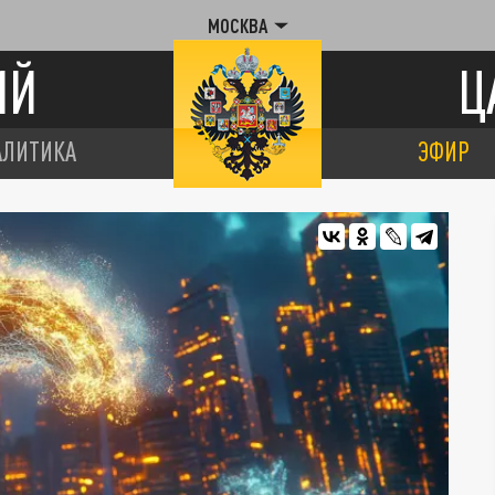
МОСКВА
ИЙ
Ц
АЛИТИКА
ЭФИР