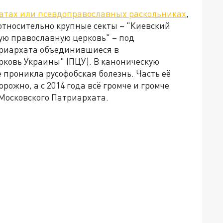
иатах или псевдоправославных раскольниках
,
относительно крупные секты – "Киевский
ую православную церковь" – под
триархата объединившиеся в
ковь Украины" (ПЦУ). В каноническую
 проникла русофобская болезнь. Часть её
рожно, а с 2014 года всё громче и громче
 Московского Патриархата.