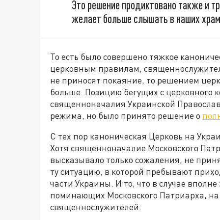
Это решение продиктовано также и тр
желает больше слышать в наших храм
То есть было совершено тяжкое каноничес
церковным правилам, священнослужител
не приносят покаяние, то решением церк
больше. Позицию бегущих с церковного
священноначалия Украинской Православн
режима, но было принято решение о
пол
С тех пор каноническая Церковь на Укра
Хотя священноначалие Московского Патри
высказывало только сожаления, не прин
ту ситуацию, в которой пребывают прих
части Украины. И то, что в случае вполн
поминающих Московского Патриарха, на 
священнослужителей.