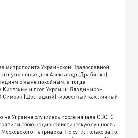
два митрополита Украинской Православной
ант уголовных дел Александр (Драбинко),
яциям с ныне покойным, а тогда
 Киевским и всея Украины Владимиром
 И Симеон (Шостацкий), известный как личный
ю на Украине случилась после начала СВО. С
проявили свою националистическую сущность
осковского Патриарха. По сути, только за то,