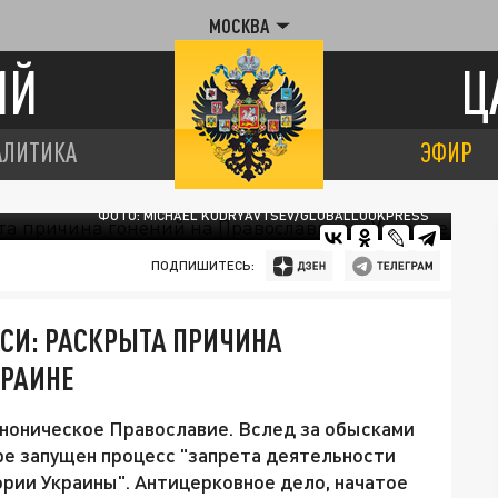
МОСКВА
ИЙ
Ц
АЛИТИКА
ЭФИР
ФОТО: MICHAEL KUDRYAVTSEV/GLOBALLOOKPRESS
ПОДПИШИТЕСЬ:
УСИ: РАСКРЫТА ПРИЧИНА
КРАИНЕ
ноническое Православие. Вслед за обысками
ре запущен процесс "запрета деятельности
рии Украины". Антицерковное дело, начатое