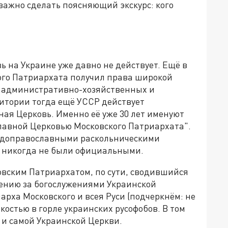
важно сделать поясняющий экскурс: кого
 на Украине уже давно не действует. Ещё в
кого Патриархата получил права широкой
в административно-хозяйственных и
ритории тогда ещё УССР действует
ая Церковь. Именно её уже 30 лет именуют
лавной Церковью Московского Патриархата".
евдоправославными раскольническими
 никогда не были официальными.
овским Патриархатом, по сути, сводившийся
ению за богослужениями Украинской
рха Московского и всея Руси (подчеркнём: не
 костью в горле украинских русофобов. В том
е и самой Украинской Церкви.