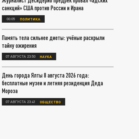
Журналист Десидерио предрёк провал «адских
санкций» США против России и Ирана
00:05
ПОЛИТИКА
Память тела сильнее диеты: учёные раскрыли
тайну ожирения
07 АВГУСТА 23:50
НАУКА
День города Ялты 8 августа 2026 года:
бесплатные музеи и летняя резиденция Деда
Мороза
07 АВГУСТА 23:41
ОБЩЕСТВО