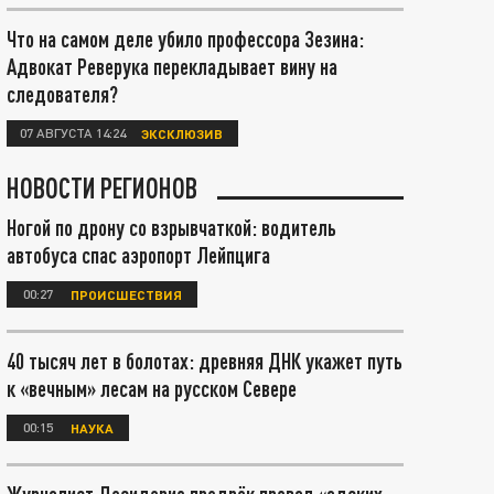
Что на самом деле убило профессора Зезина:
Адвокат Реверука перекладывает вину на
следователя?
07 АВГУСТА 14:24
ЭКСКЛЮЗИВ
НОВОСТИ РЕГИОНОВ
Ногой по дрону со взрывчаткой: водитель
автобуса спас аэропорт Лейпцига
00:27
ПРОИСШЕСТВИЯ
40 тысяч лет в болотах: древняя ДНК укажет путь
к «вечным» лесам на русском Севере
00:15
НАУКА