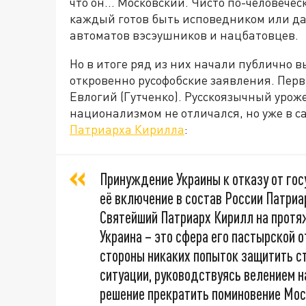
что он... Московский. Чисто по-человече
каждый готов быть исповедником или да
автоматов вэсэушников и нацбатовцев.
Но в итоге ряд из них начали публично 
откровенно русофобские заявления. Пер
Евлогий (Гутченко). Русскоязычный уро
национализмом не отличался, но уже в 
Патриарха Кирилла
:
Принуждение Украины к отказу от гос
её включение в состав России Патриар
Святейший Патриарх Кирилл на протяж
Украина – это сфера его пастырской о
стороны никаких попыток защитить с
ситуации, руководствуясь велением н
решение прекратить поминовение Мос