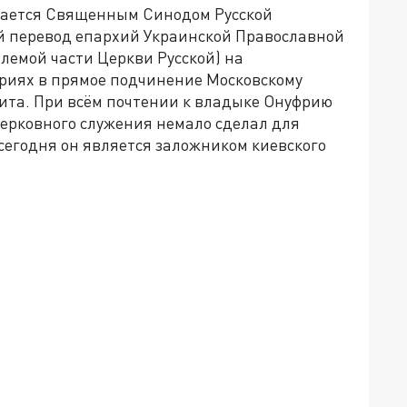
елается Священным Синодом Русской
й перевод епархий Украинской Православной
лемой части Церкви Русской) на
риях в прямое подчинение Московскому
ита. При всём почтении к владыке Онуфрию
 церковного служения немало сделал для
сегодня он является заложником киевского