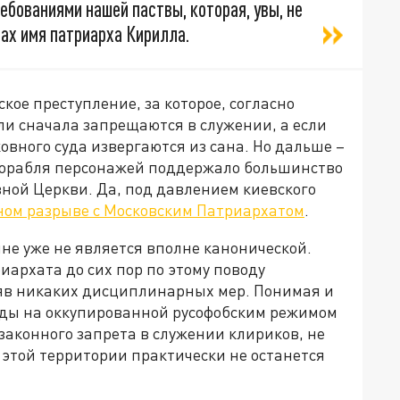
ебованиями нашей паствы, которая, увы, не
ах имя патриарха Кирилла.
кое преступление, за которое, согласно
и сначала запрещаются в служении, а если
овного суда извергаются из сана. Но дальше –
 корабля персонажей поддержало большинство
ой Церкви. Да, под давлением киевского
ном разрыве с Московским Патриархатом
.
ине уже не является вполне канонической.
архата до сих пор по этому поводу
яв никаких дисциплинарных мер. Понимая и
оды на оккупированной русофобским режимом
е законного запрета в служении клириков, не
этой территории практически не останется