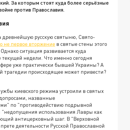
кий. За которым стоят куда более серьёзные
 войне против Православия.
вия
а древнейшую русскую святыню, Свято-
о не первое вторжение
в святые стены этого
 Однако ситуация развивается куда
е текущей недели. Что именно сегодня
сфере уже практически бывшей Украины? А
акой трагедии происходящее может привести?
службы киевского режима устроили в святых
 допросами, названные
ми" по "противодействию подрывной
я "недопущения использования Лавры как
дующий антицерковный шаг. В "Верховной
апрете деятельности Русской Православной