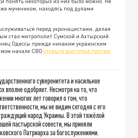
ски понять некоторых из них было можно. Не
же мучеником, находясь под дулами
выслуживаться перед укронацистами, делая
вым стал митрополит Сумской и Ахтырский
женец Одессы прежде никаким украинским
самом начале СВО
открыто выступил против
ударственного суверенитета и насильное
х вполне одобряет. Несмотря на то, что
ении многих лет говорил о том, что
тветственности, мы не видим сегодня с его
траждущий народ Украины. В этой тяжёлой
ашей пастырской совести, мы приняли
ковского Патриарха за богослужениями.