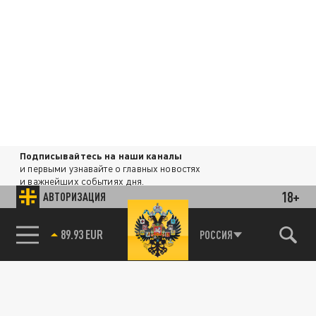
Подписывайтесь на наши каналы
и первыми узнавайте о главных новостях
и важнейших событиях дня.
18+
АВТОРИЗАЦИЯ
ДЗЕН
ТЕЛЕГРАМ
РОССИЯ
85.64 BRENT
89.93 EUR
ПОДЕЛИТЬСЯ В СОЦСЕТЯХ: