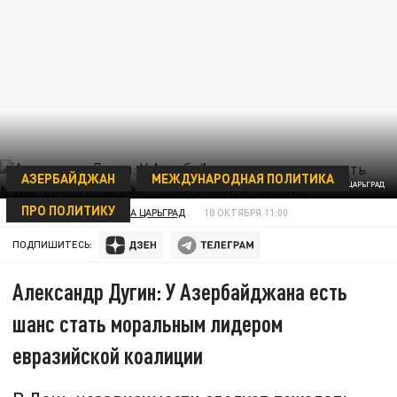
АЗЕРБАЙДЖАН
МЕЖДУНАРОДНАЯ ПОЛИТИКА
ФОТО: ЦАРЬГРАД
ПРО ПОЛИТИКУ
АНАЛИТИЧЕСКАЯ ГРУППА ЦАРЬГРАД
18 ОКТЯБРЯ 11:00
ПОДПИШИТЕСЬ:
Александр Дугин: У Азербайджана есть
шанс стать моральным лидером
евразийской коалиции