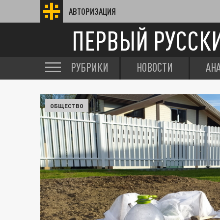
АВТОРИЗАЦИЯ
ПЕРВЫЙ РУССК
РУБРИКИ
НОВОСТИ
АН
ОБЩЕСТВО