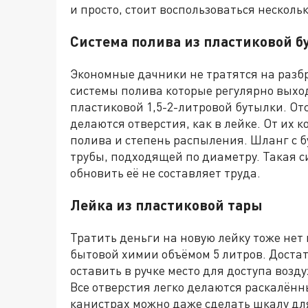
и просто,
стоит воспользоваться нескол
С
истема
полива
из пластиковой 
Экономные дачники не тратятся на разб
системы полива которые регулярно выход
пластиковой 1,5-2-литровой бутылки. О
т
делаются
отверстия,
как в лейке. От их 
полива и степень распыления. Шланг с 
трубы, подходящей по диаметру. Такая с
обновить её не составляет труда.
Лейка из пластиковой тары
Тратить деньги на новую лейку тоже нет
бытовой химии объёмом 5 литров. Достат
оставить в ручке место для доступа возд
Все отверстия легко делаются раскалён
канистрах можно даже сделать шкалу д