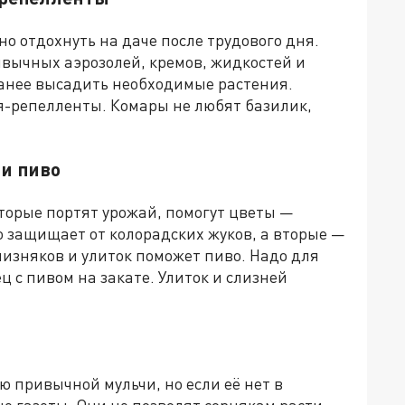
 отдохнуть на даче после трудового дня.
ривычных
аэрозол
ей
, крем
ов
, жидкост
ей
и
анее высадить необходимые растения.
я-репелленты.
Комары не любят
базилик,
 и пиво
торые портят урожай, помогут цветы —
 защищает от колорадских жуков, а вторые —
лизняков и улиток поможет пиво. Надо для
ц с пивом на закате. Улиток и слизней
ью привычной мул
ьчи, но если её нет в
е газеты. Они не позволят сорнякам расти,