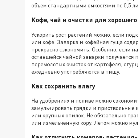
объем стандартными емкостями по 0,5 ли
К
офе, чай
и очистки
для хорошего
Ускорить рост растений можно, если под
или кофе. Заварка и кофейная гуща соде
прекрасно сэкономить. Особенно, если н
оставшейся чайной заварки получается 
перемолотых очисток от картофеля, огурц
ежедневно употребляются в пищу.
Как сохранить влагу
На удобрениях и поливе можно сэкономит
замульчировать грядки и приствольные 
или крупных опилок. Не обязательно тра
или измельчённую кору. Летом можно му
Как отпугнуть комаров: р
астения