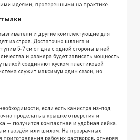
ькими идеями, проверенными на практике.
бутылки
рызгиватели и другие комплектующие для
ят из строя. Достаточно шланга и
ступив 5-7 см от дн
а с одной стороны в ней
количества и размера будет зависеть мощность
бутылкой соединяют куском пластиковой
истема служит максимум один сезон, но
 необходимости, если
есть канистра из-под
очно проделать в крышке отверстия и
уха — получится компактная и удобная лейка.
ным гвоздём или шилом. На прозрачных
ля
приготовления рабочих растворов, отмеряя