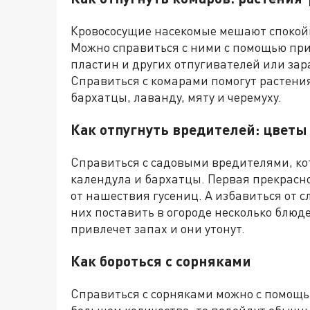
Кровососущие насекомые мешают спокойно
Можно справиться с ними с помощью п
пластин
и других
от
пугивателей или зар
Справиться с
комарами
помогут растени
бархатцы, лаванд
у
, мят
у
и черемух
у
.
Как отпугнуть вредителей: цветы
Справиться с садовыми вредителями, ко
календула и бархатцы. Первая прекрасно
от нашествия гусениц.
А избавиться от с
них поставить в огороде несколько блюде
привлечет запах и они утонут.
Как бороться с сорняками
Справиться с сорняками можно с помощ
большом количества, то подойдут обычны