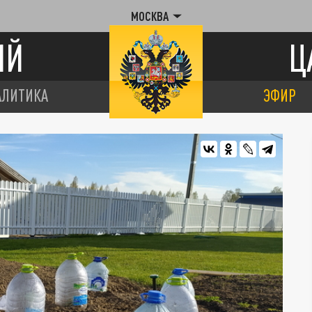
МОСКВА
ИЙ
Ц
АЛИТИКА
ЭФИР