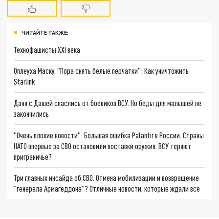
ЧИТАЙТЕ ТАКЖЕ:
Технофашисты XXI века
Оплеуха Маску. "Пора снять белые перчатки": Как уничтожить
Starlink
Даня с Дашей спаслись от боевиков ВСУ. Но беды для малышей не
закончились
"Очень плохие новости": Большая ошибка Palantir в России. Страны
НАТО впервые за СВО остановили поставки оружия. ВСУ теряют
приграничье?
Три главных инсайда об СВО. Отмена мобилизации и возвращение
"генерала Армагеддона"? Отличные новости, которые ждали все