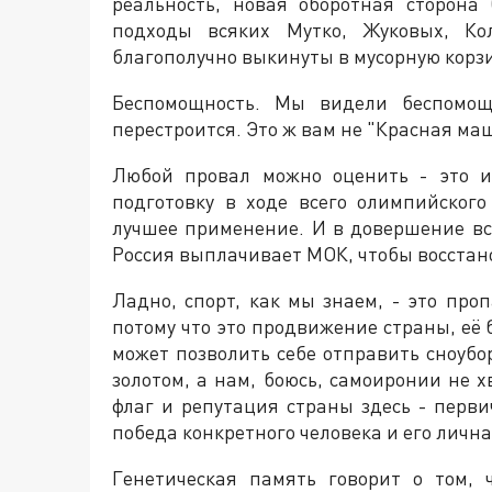
реальность, новая оборотная сторона
подходы всяких Мутко, Жуковых, Кол
благополучно выкинуты в мусорную корзи
Беспомощность. Мы видели беспомощ
перестроится. Это ж вам не "Красная ма
Любой провал можно оценить - это и
подготовку в ходе всего олимпийског
лучшее применение. И в довершение вс
Россия выплачивает МОК, чтобы восстано
Ладно, спорт, как мы знаем, - это про
потому что это продвижение страны, её 
может позволить себе отправить сноубо
золотом, а нам, боюсь, самоиронии не х
флаг и репутация страны здесь - перв
победа конкретного человека и его личн
Генетическая память говорит о том,