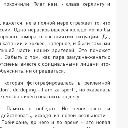
ы покончили. Флаг нам, - слава кёрлингу и
кажется, не в полной мере отражает то, что
оссии. Одно нераскрывшееся кольцо могло бы
орового юмора в восприятии ситуации. Да,
 катании и хоккее, наверное, и были самыми
ьшей части наших зрителей. Это поможет
. Забыть о том, как пара замужне-женатых
ортсмены вместе с официальными лицами что-
объяснить, ни оправдаться.
а, которая фотографировалась в рекламной
n’t do doping - I am za sport", но оказалась
е смогла ничего пояснить по делу.
ся. Память о победах. Но невнятность и
действовать, исходя из новой реальности -
 Пхёнчхане, до него и во время – это новая