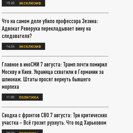
15:20
ЭКСКЛЮЗИВ
Что на самом деле убило профессора Зезина:
Адвокат Реверука перекладывает вину на
следователя?
14:24
ЭКСКЛЮЗИВ
Главное в иноСМИ 7 августа: Трамп почти помирил
Москву и Киев. Украинца схватили в Германии за
шпионаж. Штаты просят вернуть бывшего
морпеха
11:00
ПОЛИТИКА
Сводка с фронтов СВО 7 августа: Три критических
участка – Всё грозит рухнуть. Что под Харьковом
08:30
ПОЛИТИКА