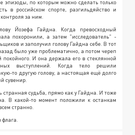
е эпизоды, по которым можно сделать только
ть в российском спорте, разгильдяйство и
 контроля за ним.
лову Йозефа Гайдна. Когда превосходный
чала похоронили, а затем "исследователь" -
щиков и заполучил голову Гайдна себе. В тот
назад было уже проблематично, а потом череп
й покойного. И она держала его в стеклянной
ьных выступлений. Когда тело решили
кую-то другую голову, а настоящая ещё долго
ый сувенир.
нь странная судьба, прямо как у Гайдна. И тоже
на. В какой-то момент положили к останкам
всем странно.
 флага.