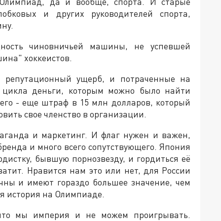
 Олимпиад, да и вообще, спорта. И старые
обковых и других руководителей спорта,
ну.
ность чиновничьей машины, не успевшей
шина" хоккеистов.
 репутационный ущерб, и потраченные на
о цикла деньги, которым можно было найти
его - еще штраф в 15 млн долларов, который
вить свое членство в организации.
паганда и маркетинг. И флаг нужен и важен,
бренда и много всего сопутствующего. Япония
рдистку, бывшую порнозвезду, и гордиться её
ватит. Нравится нам это или нет, для России
ичны и имеют гораздо большее значение, чем
ая история на Олимпиаде.
 что мы империя и не можем проигрывать.