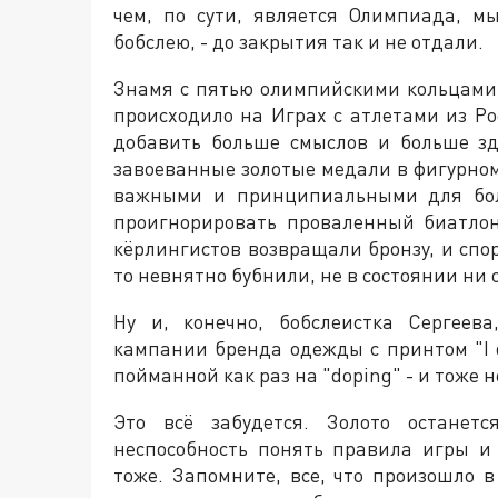
чем, по сути, является Олимпиада, м
бобслею, - до закрытия так и не отдали.
Знамя с пятью олимпийскими кольцами, 
происходило на Играх с атлетами из Р
добавить больше смыслов и больше зд
завоеванные золотые медали в фигурном
важными и принципиальными для бол
проигнорировать проваленный биатлон
кёрлингистов возвращали бронзу, и сп
то невнятно бубнили, не в состоянии ни 
Ну и, конечно, бобслеистка Сергеев
кампании бренда одежды с принтом "I do
пойманной как раз на "doping" - и тоже н
Это всё забудется. Золото останет
неспособность понять правила игры и 
тоже. Запомните, все, что произошло в