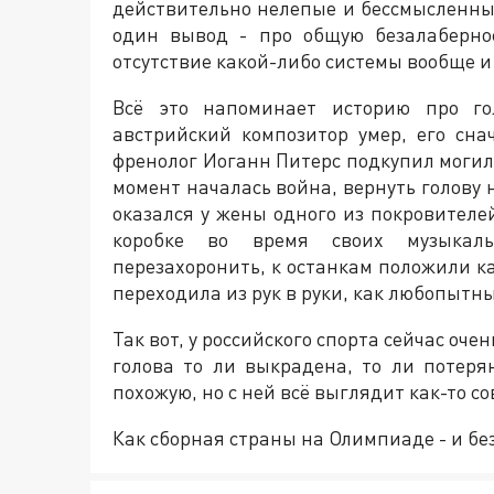
действительно нелепые и бессмысленны
один вывод - про общую безалабернос
отсутствие какой-либо системы вообще и
Всё это напоминает историю про го
австрийский композитор умер, его сна
френолог Иоганн Питерс подкупил могиль
момент началась война, вернуть голову 
оказался у жены одного из покровителе
коробке во время своих музыкал
перезахоронить, к останкам положили ка
переходила из рук в руки, как любопытн
Так вот, у российского спорта сейчас оче
голова то ли выкрадена, то ли потеря
похожую, но с ней всё выглядит как-то со
Как сборная страны на Олимпиаде - и без