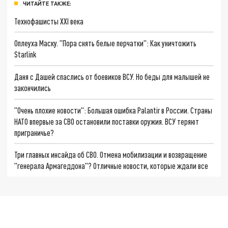
ЧИТАЙТЕ ТАКЖЕ:
Технофашисты XXI века
Оплеуха Маску. "Пора снять белые перчатки": Как уничтожить
Starlink
Даня с Дашей спаслись от боевиков ВСУ. Но беды для малышей не
закончились
"Очень плохие новости": Большая ошибка Palantir в России. Страны
НАТО впервые за СВО остановили поставки оружия. ВСУ теряют
приграничье?
Три главных инсайда об СВО. Отмена мобилизации и возвращение
"генерала Армагеддона"? Отличные новости, которые ждали все