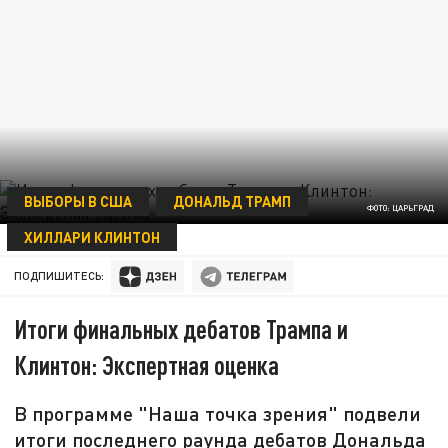
ВЫБОРЫ В США
ДОНАЛЬД ТРАМП
ФОТО: ЦАРЬГРАД
ХИЛЛАРИ КЛИНТОН
20 ОКТЯБРЯ 18:00
ПОДПИШИТЕСЬ:
Итоги финальных дебатов Трампа и
Клинтон: Экспертная оценка
В программе "Наша точка зрения" подвели
итоги последнего раунда дебатов Дональда