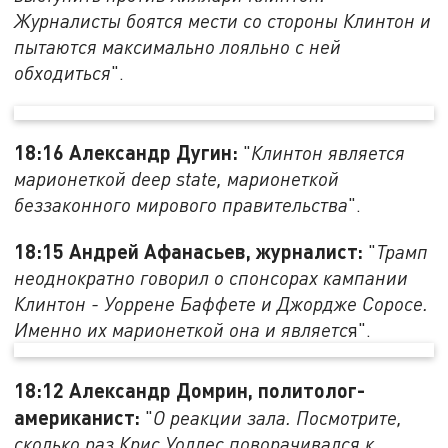
Журналисты боятся мести со стороны Клинтон и
пытаются максимально лояльно с ней
обходиться
".
18:16 Александр Дугин:
"
Клинтон является
марионеткой deep state, марионеткой
беззаконного мирового правительства
".
18:15 Андрей Афанасьев, журналист:
"
Трамп
неоднократно говорил о спонсорах кампании
Клинтон - Уоррене Баффете и Джордже Соросе.
Именно их марионеткой она и являетс
я".
18:12 Александр Домрин, политолог-
американист:
"
О реакции зала. Посмотрите,
сколько раз Крис Уоллес поворачивался к