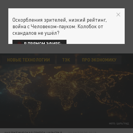
Оскорбления зрителей, низкий рейтинг,
война с Человеком-пауком: Колобок от
скандалов не ушёл?
В ПРЯМОМ ЭФИРЕ:
НОВЫЕ ТЕХНОЛОГИИ
ТЭК
ПРО ЭКОНОМИКУ
ФОТО: ЦАРЬГРАД
АНАЛИТИЧЕСКАЯ ГРУППА ЦАРЬГРАД
11 ОКТЯБРЯ 22:40