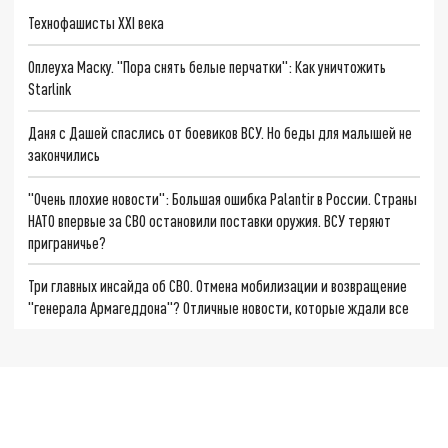
Технофашисты XXI века
Оплеуха Маску. "Пора снять белые перчатки": Как уничтожить
Starlink
Даня с Дашей спаслись от боевиков ВСУ. Но беды для малышей не
закончились
"Очень плохие новости": Большая ошибка Palantir в России. Страны
НАТО впервые за СВО остановили поставки оружия. ВСУ теряют
приграничье?
Три главных инсайда об СВО. Отмена мобилизации и возвращение
"генерала Армагеддона"? Отличные новости, которые ждали все