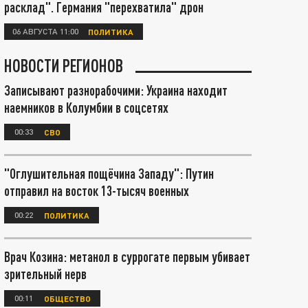
расклад". Германия "перехватила" дрон
06 АВГУСТА 11:00
ПОЛИТИКА
НОВОСТИ РЕГИОНОВ
Записывают разнорабочими: Украина находит
наемников в Колумбии в соцсетях
00:33
СВО
"Оглушительная пощёчина Западу": Путин
отправил на восток 13-тысяч военных
00:22
ПОЛИТИКА
Врач Козина: метанол в суррогате первым убивает
зрительный нерв
00:11
ОБЩЕСТВО