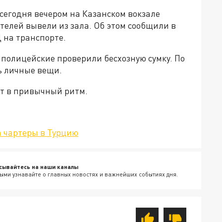
сегодня вечером на Казанском вокзале
телей вывели из зала. Об этом сообщили в
 на транспорте.
 полицейские проверили бесхозную сумку. По
ь личные вещи.
ит в привычный ритм.
 чартеры в Турцию
сывайтесь на наши каналы
ыми узнавайте о главных новостях и важнейших событиях дня.