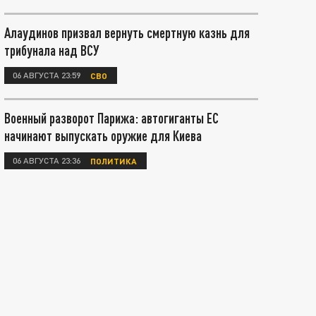
Алаудинов призвал вернуть смертную казнь для
трибунала над ВСУ
06 АВГУСТА 23:59
СВО
Военный разворот Парижа: автогиганты ЕС
начинают выпускать оружие для Киева
06 АВГУСТА 23:36
ПОЛИТИКА