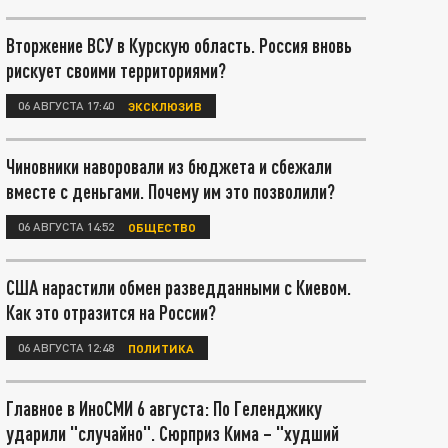
Вторжение ВСУ в Курскую область. Россия вновь
рискует своими территориями?
06 АВГУСТА 17:40
ЭКСКЛЮЗИВ
Чиновники наворовали из бюджета и сбежали
вместе с деньгами. Почему им это позволили?
06 АВГУСТА 14:52
ОБЩЕСТВО
США нарастили обмен разведданными с Киевом.
Как это отразится на России?
06 АВГУСТА 12:48
ПОЛИТИКА
Главное в ИноСМИ 6 августа: По Геленджику
ударили "случайно". Сюрприз Кима – "худший