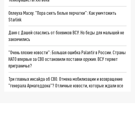
Оплеуха Маску. "Пора снять белые перчатки": Как уничтожить
Starlink
Даня с Дашей спаслись от боевиков ВСУ. Но беды для малышей не
закончились
"Очень плохие новости": Большая ошибка Palantir в России. Страны
НАТО впервые за СВО остановили поставки оружия. ВСУ теряют
приграничье?
Три главных инсайда об СВО. Отмена мобилизации и возвращение
"генерала Армагеддона"? Отличные новости, которые ждали все