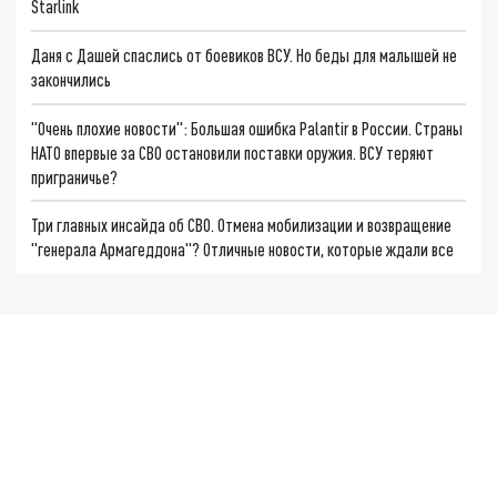
Starlink
Даня с Дашей спаслись от боевиков ВСУ. Но беды для малышей не
закончились
"Очень плохие новости": Большая ошибка Palantir в России. Страны
НАТО впервые за СВО остановили поставки оружия. ВСУ теряют
приграничье?
Три главных инсайда об СВО. Отмена мобилизации и возвращение
"генерала Армагеддона"? Отличные новости, которые ждали все