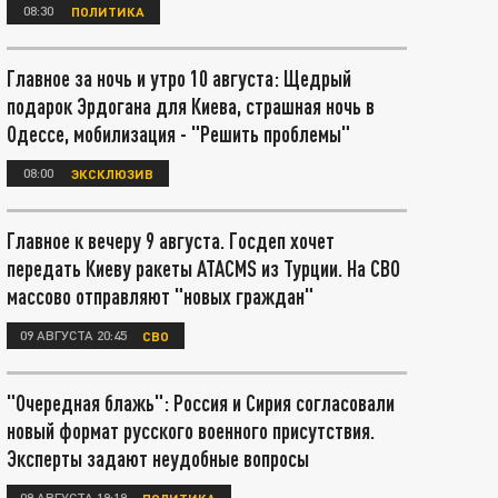
08:30
ПОЛИТИКА
Главное за ночь и утро 10 августа: Щедрый
подарок Эрдогана для Киева, страшная ночь в
Одессе, мобилизация - "Решить проблемы"
08:00
ЭКСКЛЮЗИВ
Главное к вечеру 9 августа. Госдеп хочет
передать Киеву ракеты ATACMS из Турции. На СВО
массово отправляют "новых граждан"
09 АВГУСТА 20:45
СВО
"Очередная блажь": Россия и Сирия согласовали
новый формат русского военного присутствия.
Эксперты задают неудобные вопросы
09 АВГУСТА 19:19
ПОЛИТИКА