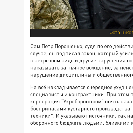
ФОТО: НИКО
Сам Петр Порошенко, судя по его действи
случае, он подписал закон, который усил
в нетрезвом виде и другие нарушения в
наказывать за пьяное вождение, за неи
нарушение дисциплины и общественного
На всё накладывается очередное ухудшен
специалисты и контрактники. При этом п
корпорация "Укроборонпром" опять нача
боеприпасами кустарного производства",
техники". И указывают источники, как н
оборонного бюджета людьми, близкими к