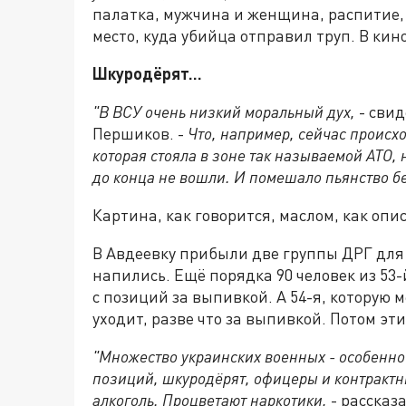
палатка, мужчина и женщина, распитие,
место, куда убийца отправил труп. В ки
Шкуродёрят...
"В ВСУ очень низкий моральный дух,
- сви
Першиков. -
Что, например, сейчас происх
которая стояла в зоне так называемой АТО, 
до конца не вошли. И помешало пьянство б
Картина, как говорится, маслом, как опис
В Авдеевку прибыли две группы ДРГ для 
напились. Ещё порядка 90 человек из 53-
с позиций за выпивкой. А 54-я, которую м
уходит, разве что за выпивкой. Потом эт
"Множество украинских военных - особенно 
позиций, шкуродёрят, офицеры и контрактн
алкоголь. Процветают наркотики,
- рассказ