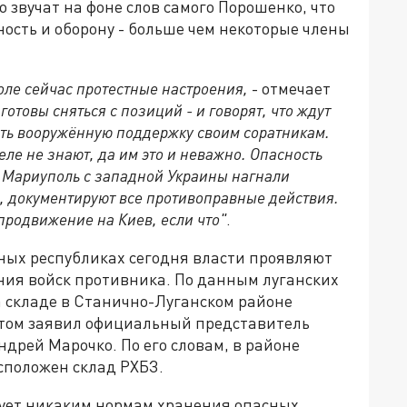
 звучат на фоне слов самого Порошенко, что
ость и оборону - больше чем некоторые члены
оле сейчас протестные настроения,
- отмечает
готовы сняться с позиций - и говорят, что ждут
зать вооружённую поддержку своим соратникам.
еле не знают, да им это и неважно. Опасность
в Мариуполь с западной Украины нагнали
, документируют все противоправные действия.
продвижение на Киев, если что"
.
дных республиках сегодня власти проявляют
яния войск противника. По данным луганских
а складе в Станично-Луганском районе
этом заявил официальный представитель
рей Марочко. По его словам, в районе
сположен склад РХБЗ.
твует никаким нормам хранения опасных