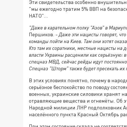
Эти свидетельства особенно внушительно
"мы ежегодно тратим 5% ВВП на безопасн
НАТО"…
"Даже в карательном полку "Азов" в Мариуп
Першиков. -
Даже эти нацисты говорят, что 
команды пойти на Киев. Там они хотят ока
Кто там их соратники, местные нацисты на д
власти Украины расценили как серьёзную: 
спецназ МВД, сейчас рейды идут постоянно
Спецназ "Шторм" также будет пресекать их 
В этих условиях понятно, почему в наро
серьёзное беспокойство по поводу состо
военных, украинские силовики хранят н
отравляющие вещества и огнемёты. Об 
Народной милиции ЛНР подполковник Анд
населённого пункта Красный Октябрь ра
При этом состояние склада не соответс