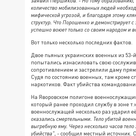
заявил Першиков. -
Но тому образованию, 
количество мобилизованных людей необход
мифической угрозой, и благодаря этому кл
структур. Что Порошенко и демонстрирует с
успешно воюет только со своим народом и в
Вот только несколько последних фактов.
Двое пьяных украинских военных из 53-
попытались изнасиловать свою сослужив
сопротивлением и застрелили даму прямо
Судя по состоянию военных, там кроме с
наркотиков. Факт убийства командовани
На Яворовском полигоне военнослужащи
который ранее проходил службу в зоне т.
военнослужащей несколько раз ударил её
оказались смертельными. Тело убитой воен
выгребную яму. Через несколько часов тел
убийства"
, - сообщил местный источник. 