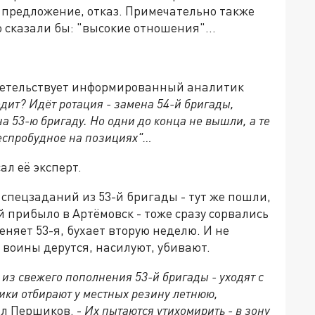
 предложение, отказ. Примечательно также
но сказали бы: "высокие отношения"…
детельствует информированный аналитик
одит? Идёт ротация - замена 54-й бригады,
на 53-ю бригаду. Но одни до конца не вышли, а те
еспробудное на позициях"…
ал её эксперт.
спецзаданий из 53-й бригады - тут же пошли,
й прибыло в Артёмовск - тоже сразу сорвались
еняет 53-я, бухает вторую неделю. И не
и воины дерутся, насилуют, убивают.
из свежего пополнения 53-й бригады - уходят с
ики отбирают у местных резину летнюю,
ал Першиков. -
Их пытаются утихомирить - в зону