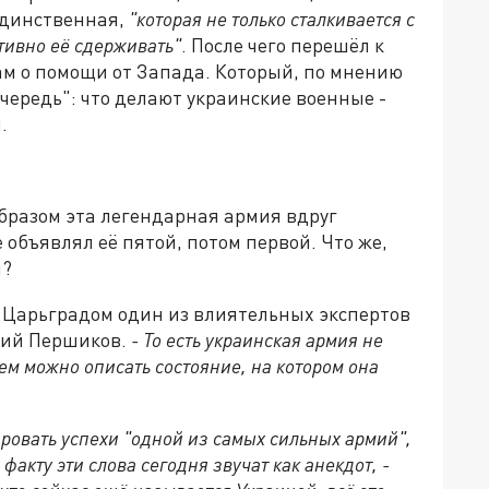
единственная,
"которая не только сталкивается с
тивно её сдерживать"
. После чего перешёл к
ам о помощи от Запада. Который, по мнению
чередь": что делают украинские военные -
.
образом эта легендарная армия вдруг
 объявлял её пятой, потом первой. Что же,
й?
с Царьградом один из влиятельных экспертов
рий Першиков.
- То есть украинская армия не
ием можно описать состояние, на котором она
ровать успехи "одной из самых сильных армий",
факту эти слова сегодня звучат как анекдот, -