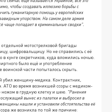
что сейчас ещё называется Украиной, всё это
имо, чтобы создавать иллюзию борьбы с
янчить гуманитарную помощь у европейских
 завидным упорством. На самом деле армия
сё чаще попадает в криминальные сводки".
й отдельной мотострелковой бригады
ицу, шифровальщицу. Но не справились с её
 в кунге секретчиков, куда вломились ночью.
пиртного было ещё и употребление
е воинской части попыталось скрыть.
й убил женщину-медика. Контрактник,
н. АТО во время возникшей ссоры с медиком-
 ножом в грудную клетку и шею.
"Ранения
нослужащий вынес из палатки и выбросил в
о женщины нашли и установили обстоятельства её
Ссора же возникла по той же причине: