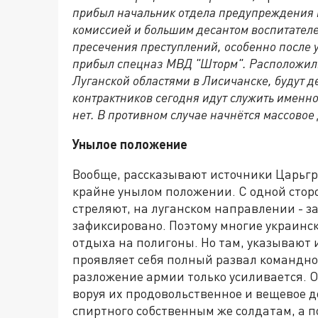
прибыл начальник отдела предупреждения 
комиссией и большим десантом воспитателе
пресечения преступлений, особенно после у
прибыл спецназ МВД "Шторм". Расположили
Луганской областями в Лисичанске, будут д
контрактников сегодня идут служить именно
нет. В противном случае начнётся массовое
Унылое положение
Вообще, рассказывают источники Царьгра
крайне унылом положении. С одной сторо
стреляют, на луганском направлении - з
зафиксировано. Поэтому многие украинс
отдыха на полигоны. Но там, указывают и
проявляет себя полный развал командн
разложение армии только усиливается. 
воруя их продовольственное и вещевое д
спиртного собственным же солдатам, а 