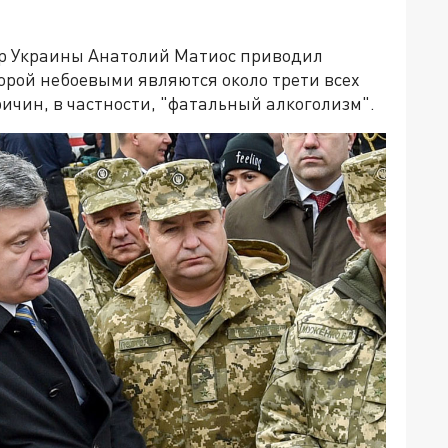
ор Украины Анатолий Матиос приводил
торой небоевыми являются около трети всех
ричин, в частности, "фатальный алкоголизм".