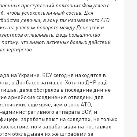
военных преступлений полковник Фомуляев с
й, чтобы успокоить личный состав. Для
бийства девочки, в зону так называемого АТО
сь на узловом повороте между Донецкой и
езертиров отлавливать. Ведь большинство
 потому, что знают: активных боевых действий
 дезертирство".
да на Украине, ВСУ сегодня находятся в
ны, в Донбассе затишье. Хотя по ДНР ещё
атишье, даже обстрелов в последние дни не
кие армейские соединения отведены для
сточники, ещё ярче, чем в зоне АТО,
о-административного аппарата ВСУ, и
Офицеры зарабатывают на солдатах, не только
овольствие, но и зарабатывая на поставках
потом обкладывая их же штрафами за